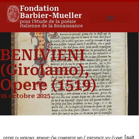
Fondation
Barbier-Mueller
pour l'étude de la poésie
italienne de la Renaissance
BENIVIENI
(Girolamo),
Opere (1519)
16 octobre 2025
opere di hierony. benivie-/ni comprese nel/ presente vo-/lvme
. [suit