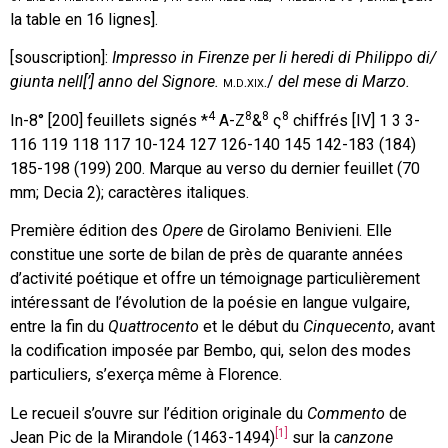
la table en 16 lignes].
[souscription]:
Impresso in Firenze per li heredi di Philippo di/
giunta nell[’] anno del Signore.
m.d.xix
./
del mese di Marzo.
4
8
8
8
In-8° [200] feuillets signés *
A-Z
&
ς
chiffrés [IV] 1 3 3-
116 119 118 117 10-124 127 126-140 145 142-183 (184)
185-198 (199) 200. Marque au verso du dernier feuillet (70
mm; Decia 2); caractères italiques.
Première édition des
Opere
de Girolamo Benivieni. Elle
constitue une sorte de bilan de près de quarante années
d’activité poétique et offre un témoignage particulièrement
intéressant de l’évolution de la poésie en langue vulgaire,
entre la fin du
Quattrocento
et le début du
Cinquecento
, avant
la codification imposée par Bembo, qui, selon des modes
particuliers, s’exerça même à Florence.
Le recueil s’ouvre sur l’édition originale du
Commento
de
[1]
Jean Pic de la Mirandole (1463-1494)
sur la
canzone