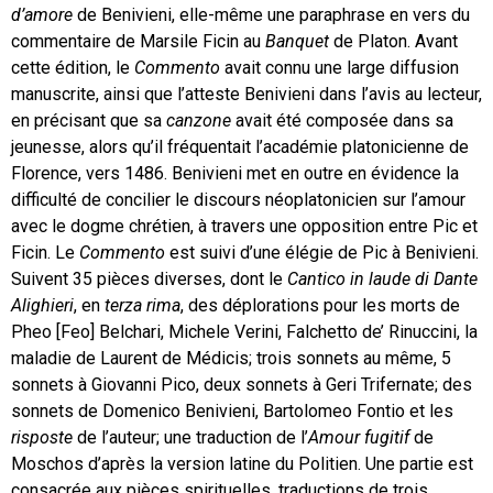
d’amore
de Benivieni, elle-même une paraphrase en vers du
commentaire de Marsile Ficin au
Banquet
de Platon. Avant
cette édition, le
Commento
avait connu une large diffusion
manuscrite, ainsi que l’atteste Benivieni dans l’avis au lecteur,
en précisant que sa
canzone
avait été composée dans sa
jeunesse, alors qu’il fréquentait l’académie platonicienne de
Florence, vers 1486. Benivieni met en outre en évidence la
difficulté de concilier le discours néoplatonicien sur l’amour
avec le dogme chrétien, à travers une opposition entre Pic et
Ficin. Le
Commento
est suivi d’une élégie de Pic à Benivieni.
Suivent 35 pièces diverses, dont le
Cantico in laude di Dante
Alighieri
, en
terza rima
, des déplorations pour les morts de
Pheo [Feo] Belchari, Michele Verini, Falchetto de’ Rinuccini, la
maladie de Laurent de Médicis; trois sonnets au même, 5
sonnets à Giovanni Pico, deux sonnets à Geri Trifernate; des
sonnets de Domenico Benivieni, Bartolomeo Fontio et les
risposte
de l’auteur; une traduction de l’
Amour fugitif
de
Moschos d’après la version latine du Politien. Une partie est
consacrée aux pièces spirituelles, traductions de trois