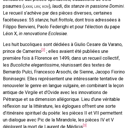
psaumes (
lxxiii; lxv; xciv
),
laudi
, dix
stanze in passione Domini
.
Le recueil s’achève par des pièces diverses, certaines
facétieuses: 55
stanze
; huit
frottole
, dont trois adressées à
Filippo Benvieni, Paolo Federighi et pour l’élection du pape
Léon X,
in renovatione Ecclesiae
.
Les huit bucoliques sont dédiées à Giulio Cesare da Varano,
[2]
prince de Camerino
; elles avaient été publiées une
première fois à Florence en 1499, dans un recueil collectif,
les
Bucoliche elegantissime
, réunissant des textes de
Bernardo Pulci, Francesco Arsochi, de Sienne, Jacopo Fiorino
Boninsegni. Elles représentent une intéressante tentative de
renouveler le genre en langue vulgaire, en combinant la leçon
antique de Virgile et d’Ovide avec les innovations de
Pétrarque et sa dimension allégorique. Lieu d’une véritable
réflexion sur la littérature, les églogues offrent une sorte
d’itinéraire spirituel du poète: les pièces II et VII permettent
un dialogue avec Pic de la Mirandole, les pièces IV et V
[3]
déplorent la mort de Laurent de Médicis
.