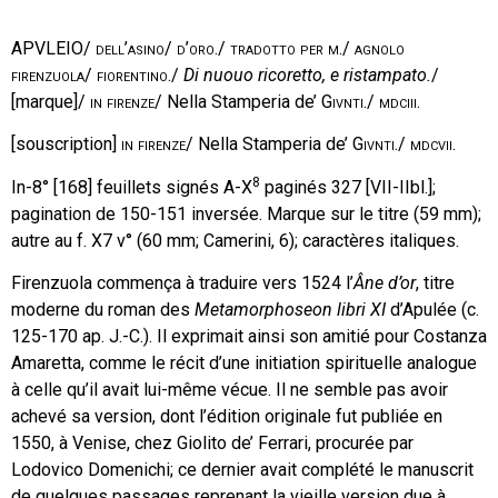
APVLEIO/
dell’asino/ d’oro./ tradotto per m./ agnolo
firenzuola/ fiorentino./
Di nuouo ricoretto, e ristampato.
/
[marque]/
in firenze
/ Nella Stamperia de’
Givnti./ mdciii.
[souscription]
in firenze/
Nella Stamperia de’
Givnti./ mdcvii.
8
In-8° [168] feuillets signés A-X
paginés 327 [VII-IIbl.];
pagination de 150-151 inversée. Marque sur le titre (59 mm);
autre au f. X7 v° (60 mm; Camerini, 6); caractères italiques.
Firenzuola commença à traduire vers 1524 l’
Âne d’or
, titre
moderne du roman des
Metamorphoseon libri XI
d’Apulée (c.
125-170 ap. J.-C.). Il exprimait ainsi son amitié pour Costanza
Amaretta, comme le récit d’une initiation spirituelle analogue
à celle qu’il avait lui-même vécue. Il ne semble pas avoir
achevé sa version, dont l’édition originale fut publiée en
1550, à Venise, chez Giolito de’ Ferrari, procurée par
Lodovico Domenichi; ce dernier avait complété le manuscrit
de quelques passages reprenant la vieille version due à