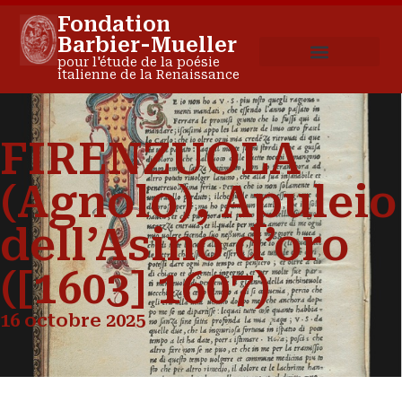
Fondation
Barbier-Mueller
pour l'étude de la poésie
italienne de la Renaissance
FIRENZUOLA
(Agnolo), Apuleio
dell’Asino d’oro
([1603] 1607)
16 octobre 2025