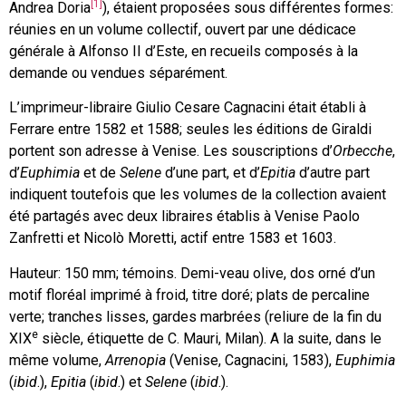
[1]
Andrea Doria
), étaient proposées sous différentes formes:
réunies en un volume collectif, ouvert par une dédicace
générale à Alfonso II d’Este, en recueils composés à la
demande ou vendues séparément.
L’imprimeur-libraire Giulio Cesare Cagnacini était établi à
Ferrare entre 1582 et 1588; seules les éditions de Giraldi
portent son adresse à Venise. Les souscriptions d’
Orbecche
,
d’
Euphimia
et de
Selene
d’une part, et d’
Epitia
d’autre part
indiquent toutefois que les volumes de la collection avaient
été partagés avec deux libraires établis à Venise Paolo
Zanfretti et Nicolò Moretti, actif entre 1583 et 1603.
Hauteur: 150 mm; témoins. Demi-veau olive, dos orné d’un
motif floréal imprimé à froid, titre doré; plats de percaline
verte; tranches lisses, gardes marbrées (reliure de la fin du
e
XIX
siècle, étiquette de C. Mauri, Milan). A la suite, dans le
même volume,
Arrenopia
(Venise, Cagnacini, 1583),
Euphimia
(
ibid
.),
Epitia
(
ibid
.) et
Selene
(
ibid
.).