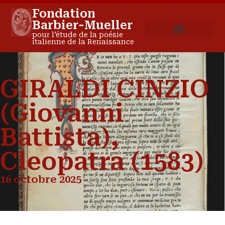
Fondation
Barbier-Mueller
pour l'étude de la poésie
italienne de la Renaissance
GIRALDI CINZIO
(Giovanni
Battista),
Cleopatra (1583)
16 octobre 2025