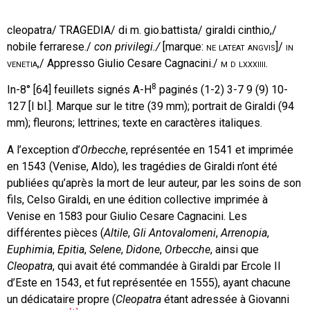
cleopatra/ TRAGEDIA/ di m. gio.battista/ giraldi cinthio,/
nobile ferrarese./
con privilegi./
[marque:
ne lateat angvis
]/
in
venetia,/
Appresso Giulio Cesare Cagnacini./
m d lxxxiiii.
8
In-8° [64] feuillets signés A-H
paginés (1-2) 3-7 9 (9) 10-
127 [I bl.]. Marque sur le titre (39 mm); portrait de Giraldi (94
mm); fleurons; lettrines; texte en caractères italiques.
A l’exception d’
Orbecche
, représentée en 1541 et imprimée
en 1543 (Venise, Aldo), les tragédies de Giraldi n’ont été
publiées qu’après la mort de leur auteur, par les soins de son
fils, Celso Giraldi, en une édition collective imprimée à
Venise en 1583 pour Giulio Cesare Cagnacini. Les
différentes pièces (
Altile
,
Gli Antovalomeni
,
Arrenopia
,
Euphimia
,
Epitia
,
Selene
,
Didone
,
Orbecche
, ainsi que
Cleopatra
, qui avait été commandée à Giraldi par Ercole II
d’Este en 1543, et fut représentée en 1555), ayant chacune
un dédicataire propre (
Cleopatra
étant adressée à Giovanni