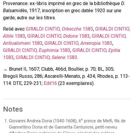
Provenance: ex-libris imprimé en grec de la bibliothèque
D.
Balsamidès
, 1917; inscription en grec datée 1920 sur une
garde; autre sur les titres.
Relié avec
GIRALDI CINTIO,
Orbecche
1583
,
GIRALDI CINTIO,
Altile
1583
,
GIRALDI CINTIO,
Didone
1583
,
GIRALDI CINTIO,
Antiualomeni
1583
,
GIRALDI CINTIO,
Arrenopia
1583
,
GIRALDI CINTIO,
Euphimia
1583
,
GIRALDI CINTIO,
Epitia
1583
,
GIRALDI CINTIO,
Selene
1583
.
→ Brunet II, 1607; Clubb, 466d; Boullier, p. 70; BL, 305;
Bregoli Russo, 286; Ascarelli-Menato, p. 434; Rhodes, p. 113-
114: DTE, 229-231;
Edit16
(23 exemplaires).
Notes
e
Giovanni Andrea Doria (1540-1608), 6
prince de Melfi, fils de
Giannettino Doria et de Gannetta Centurioni, petit-neveu