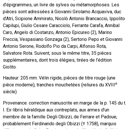
d’épigrammes, un livre de sylves ou métamorphoses. Les
pièces sont adressées à Giovanni Girolamo Acquaviva, duc
d’Atri, Scipione Ammirato, Nicolò Antonio Brancaccio, Ippolito
Capilupi, Giulio Cesare Caracciolo, Ferrante Carafa, Annibal
Caro, Angelo di Costanzo, Antonio Epicureo (2), Marino
Freccia, Vespasiano Gonzaga (2), Sertorio Pepo et Giovanni
Antonio Serone, Rodolfo Pio da Carpi, Alfonso Rota,
Salvatore Rota. Suivent, sous le même titre, 35 pièces
supplémentaires, dont trois élégies, tirées de l’édition
Giolito.
Hauteur: 205 mm. Vélin rigide, pièces de titre rouge (une
e
pièce moderne), tranches mouchetées (reliures du XVIII
siècle).
Provenance: correction manuscrite en marge de la p. 145 du t.
I. Ex-libris héraldique aux contreplats, aux armes d’un
membre de la famille Degli Obizzi, de Ferrare et Padoue,
probablement Ferdinando degli Obizzi († 1758), marquis