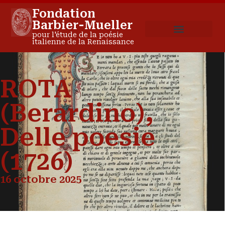
Fondation
Barbier-Mueller
pour l'étude de la poésie
italienne de la Renaissance
ROTA
(Berardino),
Delle poesie
(1726)
16 octobre 2025