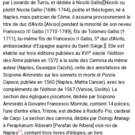
par Lionardo de Turris, et dédiée à Nicolò Gallio[[Nicolò ou
plutôt Nicola Gallio (1686-1744), poète et théologien, né à
Naples, mais patricien de Côme; il assuma provisoirement le
titre de duc d’Alvito [Alviso] pendant la minorité de son neveu
Francesco III Gallio (1710-1749), fils de Tolomeo Gallio (†
e
1711), lui-même fils de Francesco II Gallio, 5
duc d’Alvito,
ambassadeur d’Espagne auprès du Saint-Siège.]]. Elle est
e
établie sur trois éditions publiées au XVI
siècle: l’édition
des
Rime
publiée en 1572 à la suite des
Carmina
du même
auteur (Naples, Giuseppe Cacchi), celle des annotations de
Scipione Ammirato sur les sonnets
in morte di Porzia
Capece
, publiée en 1560 (Naples, Mattia Cancer), avec les
compléments de l’édition de 1567 (Venise, Giolito). La
section des églogues
piscatorie
, dédiée par Scipione
Ammirato à Giovanni Francesco Mormile, contient 14 pièces;
l’une d’entre elles, Tritone, est dédiée à Rodolfo Pio, cardinal
de Carpi. La section des
carmina
, dédiée par Dionigi Atanagi
à
Peraphanum Riberam
[Perafan de Ribera] vice-roi de
[1]
Naples
, contient trois livres d’élégies, un livre