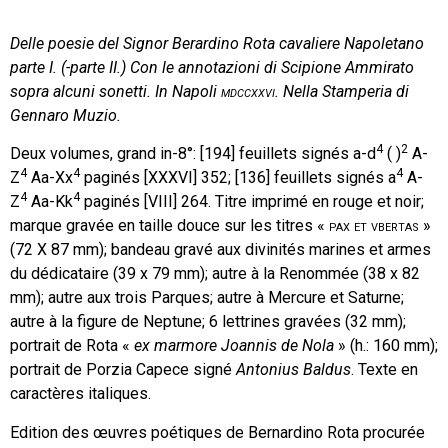
Delle poesie del Signor Berardino Rota cavaliere Napoletano
parte I. (-parte II.) Con le annotazioni di Scipione Ammirato
sopra alcuni sonetti. In Napoli
mdccxxvi.
Nella Stamperia di
Gennaro Muzio.
4
2
Deux volumes, grand in-8°: [194] feuillets signés a-d
( )
A-
4
4
4
Z
Aa-Xx
paginés [XXXVI] 352; [136] feuillets signés a
A-
4
4
Z
Aa-Kk
paginés [VIII] 264. Titre imprimé en rouge et noir;
marque gravée en taille douce sur les titres «
pax et vbertas
»
(72 X 87 mm); bandeau gravé aux divinités marines et armes
du dédicataire (39 x 79 mm); autre à la Renommée (38 x 82
mm); autre aux trois Parques; autre à Mercure et Saturne;
autre à la figure de Neptune; 6 lettrines gravées (32 mm);
portrait de Rota «
ex marmore Joannis de Nola
» (h.: 160 mm);
portrait de Porzia Capece signé
Antonius Baldus
. Texte en
caractères italiques.
Edition des œuvres poétiques de Bernardino Rota procurée