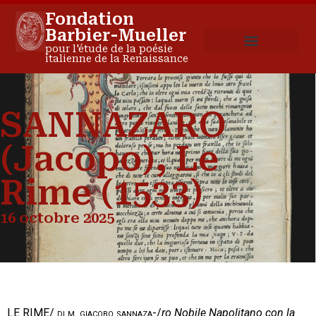
Fondation
Barbier-Mueller
pour l'étude de la poésie
italienne de la Renaissance
SANNAZARO
(Jacopo), Le
Rime (1533)
16 octobre 2025
LE RIME/
di m. giacobo sannaza-/
ro Nobile Napolitano con la