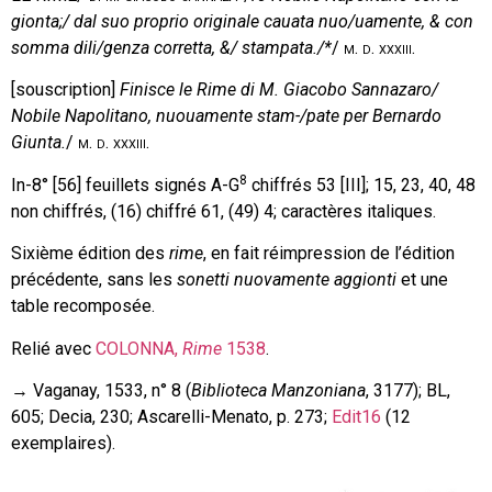
gionta;/ dal suo proprio originale cauata nuo/uamente, & con
somma dili/genza corretta, &/ stampata./*
/
m. d. xxxiii.
[souscription]
Finisce le Rime di M. Giacobo Sannazaro/
Nobile Napolitano, nuouamente stam-/pate per Bernardo
Giunta.
/
m. d. xxxiii.
8
In-8° [56] feuillets signés A-G
chiffrés 53 [III]; 15, 23, 40, 48
non chiffrés, (16) chiffré 61, (49) 4; caractères italiques.
Sixième édition des
rime
, en fait réimpression de l’édition
précédente, sans les
sonetti nuovamente aggionti
et une
table recomposée.
Relié avec
COLONNA,
Rime
1538
.
→ Vaganay, 1533, n° 8 (
Biblioteca Manzoniana
, 3177); BL,
605; Decia, 230; Ascarelli-Menato, p. 273;
Edit16
(12
exemplaires).